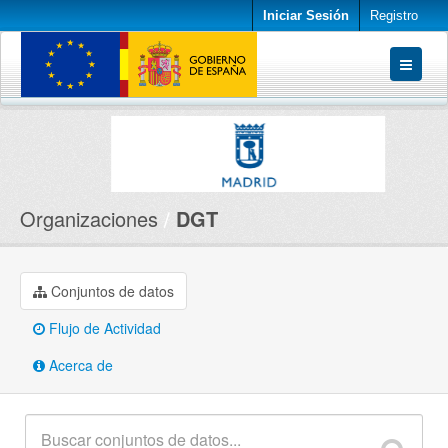
Iniciar Sesión
Registro
Conjuntos de datos
Organizaciones
Acerca de
Organizaciones
DGT
Conjuntos de datos
Flujo de Actividad
Acerca de